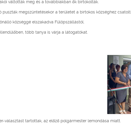
kói váltották meg és a továbbiakban ők birtokolták.
ó puszták megszüntetésekor a területet a birtokos községhez csatolt
önálló községgé elszakadva Fülöpszállástól.
llendülőben, több tanya is várja a látogatókat.
er-választást tartottak, az előző polgármester lemondása miatt.