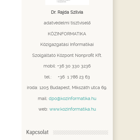
Dr. Rajda Szilvia
adatvédelmi tisztviselő
KÖZINFORMATIKA
Közigazgatási Informatikai
Szolgáltató Központ Nonprofit Kft.
mobil: +36 30 330 3236
tel.: +36 1 786 23 63
iroda: 1205 Budapest, Mikszáth utca 69.
mail:
dpo@kozinformatika.hu
web:
www.kozinformatika.hu
Kapcsolat