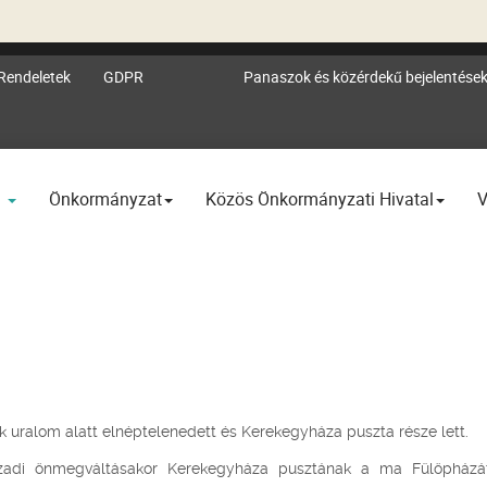
Rendeletek
GDPR
Panaszok és közérdekű bejelentése
l
Önkormányzat
Közös Önkormányzati Hivatal
V
k uralom alatt elnéptelenedett és Kerekegyháza puszta része lett.
ázadi önmegváltásakor Kerekegyháza pusztának a ma Fülöpházá