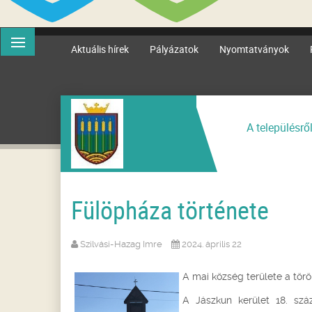
Aktuális hírek
Pályázatok
Nyomtatványok
A településrő
Fülöpháza története
Szilvási-Hazag Imre
2024. április 22
A mai község területe a törö
A Jászkun kerület 18. sz