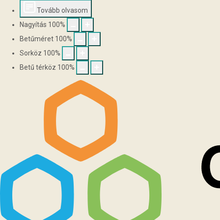
Tovább olvasom
Nagyítás
100
%
Betűméret
100
%
Sorköz
100
%
Betű térköz
100
%