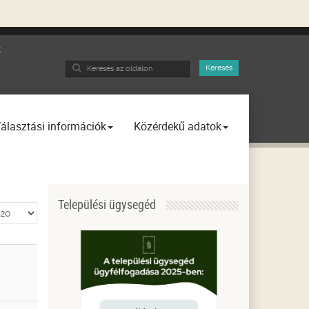
k
Search
Keresés
...
álasztási információk
Közérdekű adatok
Települési ügysegéd
telek