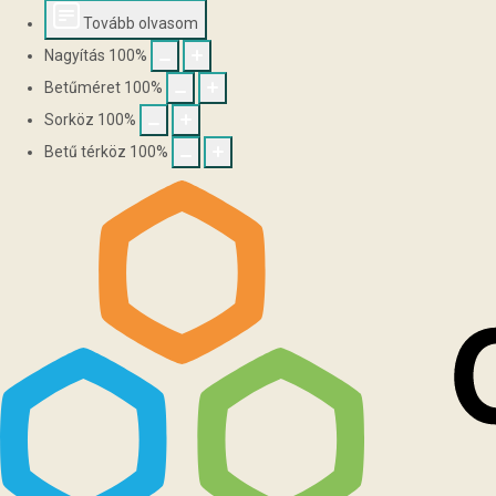
Tovább olvasom
Nagyítás
100
%
Betűméret
100
%
Sorköz
100
%
Betű térköz
100
%