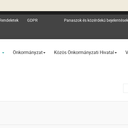
Rendeletek
GDPR
Panaszok és közérdekű bejelentése
l
Önkormányzat
Közös Önkormányzati Hivatal
V
Té
#