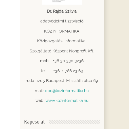
Dr. Rajda Szilvia
adatvédelmi tisztviselő
KÖZINFORMATIKA
Közigazgatási Informatikai
Szolgáltató Központ Nonprofit Kft.
mobil: +36 30 330 3236
tel.: +36 1 786 23 63
iroda: 1205 Budapest, Mikszáth utca 69.
mail:
dpo@kozinformatika.hu
web:
www.kozinformatika.hu
Kapcsolat