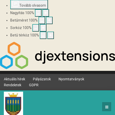
Tovább olvasom
Nagyítás
100
%
Betűméret
100
%
Sorköz
100
%
Betű térköz
100
%
Aktuális hírek
Pályázatok
Nyomtatványok
Rendeletek
GDPR