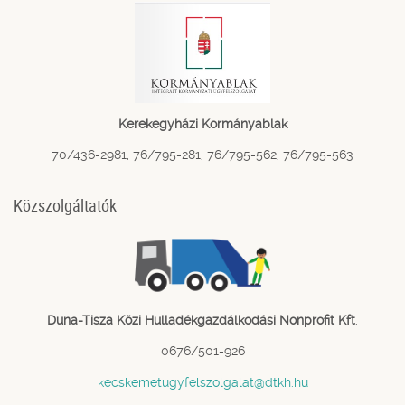
Kerekegyházi Kormányablak
70/436-2981, 76/795-281, 76/795-562, 76/795-563
Közszolgáltatók
Duna-Tisza Közi Hulladékgazdálkodási Nonprofit Kft
.
0676/501-926
kecskemetugyfelszolgalat@dtkh.hu