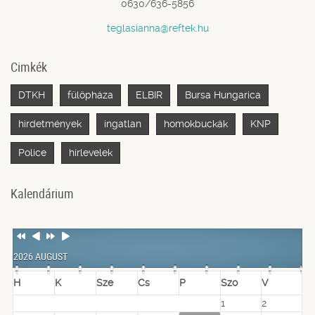
0630/636-5856
teglasianna@reftek.hu
Cimkék
DTKH
fülöpháza
ELBIR
Bursa Hungarica
hirdetmények
ingatlan
homokbuckák
KNP
Police
hírlevelek
Kalendárium
Previous
Previous
Next
Next
Year
Month
Year
Month
2026 AUGUST
H
K
Sze
Cs
P
Szo
V
1
2