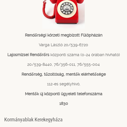
Rendőrségi körzeti megbízott Fülöpházán
Varga László 20/539-6720
Lajosmizsei Rendőrőrs
központi száma (0-24 órában hívható)
20/539-8440, 76/356-011, 76/555-004
Rendőrség, tűzoltóság, mentők elérhetősége
112-es segélyhívó,
Mentők új központi ügyeleti telefonszáma
1830
Kormányablak Kerekegyháza