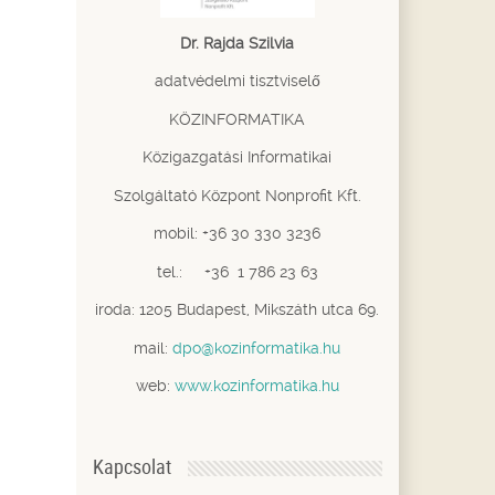
Dr. Rajda Szilvia
adatvédelmi tisztviselő
KÖZINFORMATIKA
Közigazgatási Informatikai
Szolgáltató Központ Nonprofit Kft.
mobil: +36 30 330 3236
tel.: +36 1 786 23 63
iroda: 1205 Budapest, Mikszáth utca 69.
mail:
dpo@kozinformatika.hu
web:
www.kozinformatika.hu
Kapcsolat