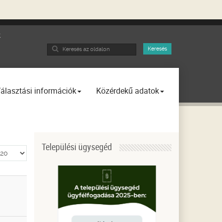
k
Search
Keresés
...
álasztási információk
Közérdekű adatok
Települési ügysegéd
telek