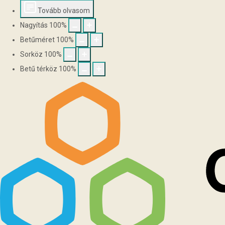
Tovább olvasom
Nagyítás
100
%
Betűméret
100
%
Sorköz
100
%
Betű térköz
100
%