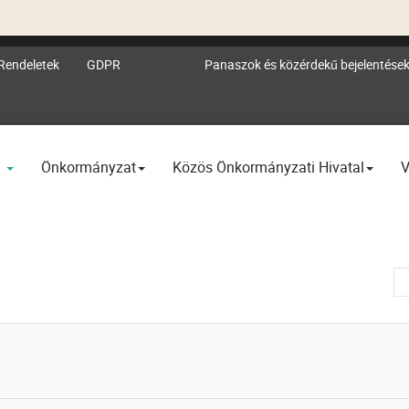
Rendeletek
GDPR
Panaszok és közérdekű bejelentése
l
Önkormányzat
Közös Önkormányzati Hivatal
V
Té
#