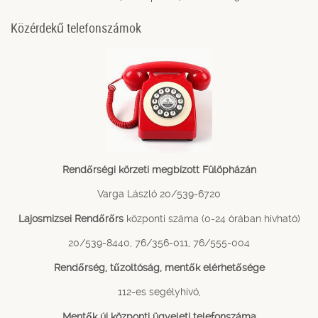
Közérdekű telefonszámok
Rendőrségi körzeti megbízott Fülöpházán
Varga László 20/539-6720
Lajosmizsei Rendőrőrs
központi száma (0-24 órában hívható)
20/539-8440, 76/356-011, 76/555-004
Rendőrség, tűzoltóság, mentők elérhetősége
112-es segélyhívó,
Mentők új központi ügyeleti telefonszáma