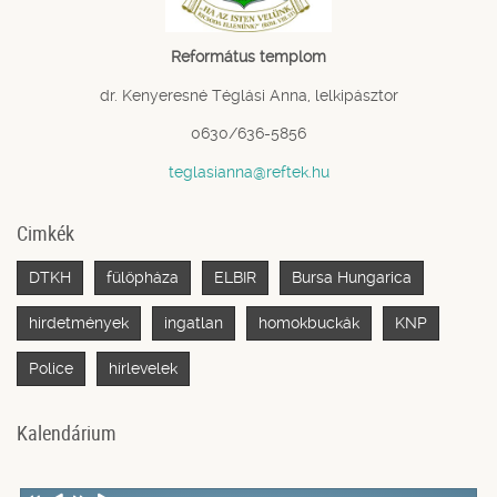
Református templom
dr. Kenyeresné Téglási Anna, lelkipásztor
0630/636-5856
teglasianna@reftek.hu
Cimkék
DTKH
fülöpháza
ELBIR
Bursa Hungarica
hirdetmények
ingatlan
homokbuckák
KNP
Police
hírlevelek
Kalendárium
Previous
Previous
Next
Next