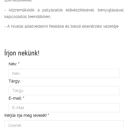
szervezetekkel
- közreműködik a pályázatok előkészítésével, benyújtásával
kapcsolatos teendőkben,
- A hivatal adatvédelmi felelőse és belső ellenőrzési vezetője
Írjon nekünk!
Név:
*
Tárgy:
E-mail:
*
Kérjük írja meg levelét!
*