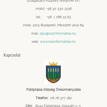
Szolgáltató Központ Nonprofit Kft.
mobil: +36 30 330 3236
tel.: +36 1 786 23 63
iroda: 1205 Budapest, Mikszáth utca 69.
mail:
dpo@kozinformatika.hu
web:
www.kozinformatika.hu
Kapcsolat
Fülöpháza Község Önkormányzata
Telefon:
06 76 377 182
Cím:
6042 Fülöpháza, Kossuth u. 5.