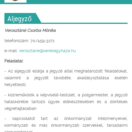
Aljegyző
Verosztáné Csorba Mónika
telefonszám: 70/459-3271
e-mail:
verosztane@kerekegyhaza.hu
Feladatai:
- Az aljegyző ellátja a jegyző által meghatározott feladatokat,
valamint a jegyzőt távolléte, akadályoztatása esetén
helyettesíti.
- közreműködik a képviselő-testület, a polgármester, a jegyző
hatáskörébe tartozó ügyek előkészítésében és a döntések
végrehajtásában
- kapcsolatot tart az önkormányzat intézményeivel,
kormányzati és más önkormányzati szervekkel, társadalmi