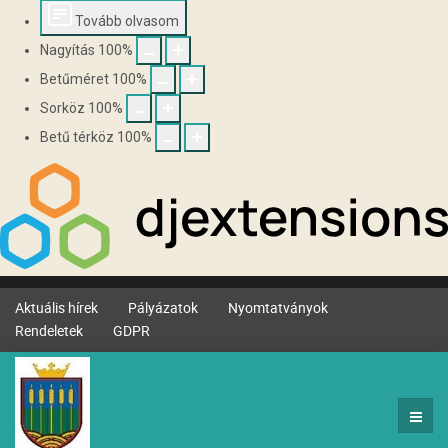
Tovább olvasom
Nagyítás
100
%
Betűméret
100
%
Sorköz
100
%
Betű térköz
100
%
Aktuális hírek
Pályázatok
Nyomtatványok
Rendeletek
GDPR