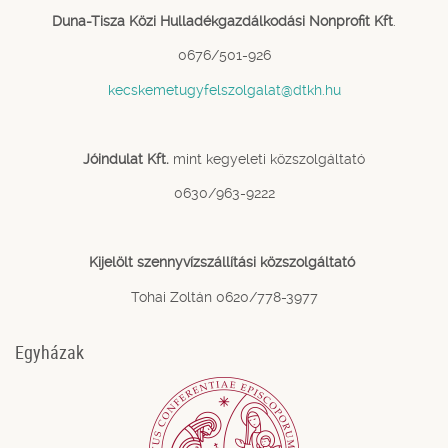
Duna-Tisza Közi Hulladékgazdálkodási Nonprofit Kft
.
0676/501-926
kecskemetugyfelszolgalat@dtkh.hu
Jóindulat Kft.
mint kegyeleti közszolgáltató
0630/963-9222
Kijelölt szennyvízszállítási közszolgáltató
Tohai Zoltán 0620/778-3977
Egyházak