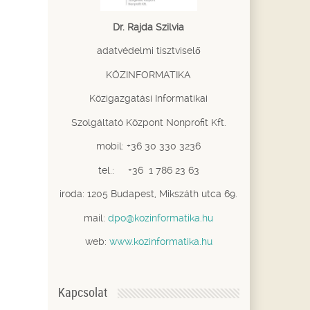
Dr. Rajda Szilvia
adatvédelmi tisztviselő
KÖZINFORMATIKA
Közigazgatási Informatikai
Szolgáltató Központ Nonprofit Kft.
mobil: +36 30 330 3236
tel.: +36 1 786 23 63
iroda: 1205 Budapest, Mikszáth utca 69.
mail:
dpo@kozinformatika.hu
web:
www.kozinformatika.hu
Kapcsolat