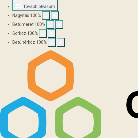
Tovább olvasom
Nagyítás
100
%
Betűméret
100
%
Sorköz
100
%
Betű térköz
100
%