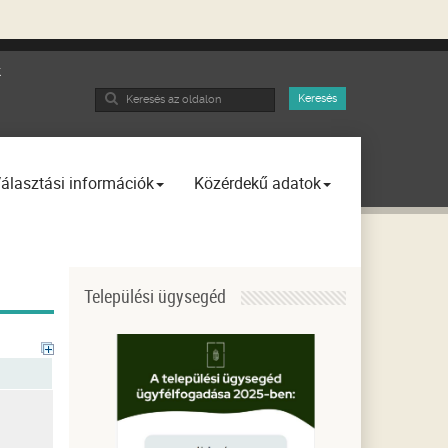
k
Search
Keresés
...
álasztási információk
Közérdekű adatok
Települési ügysegéd