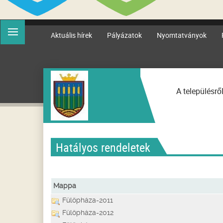
Aktuális hírek
Pályázatok
Nyomtatványok
A településrő
Hatályos rendeletek
Mappa
Fülöpháza-2011
Fülöpháza-2012