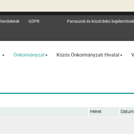
Rendeletek
GDPR
Panaszok és közérdekű bejelentése
l
Önkormányzat
Közös Önkormányzati Hivatal
V
Méret
Dátum