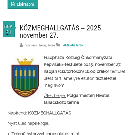
Elolvasom
nov.
KÖZMEGHALLGATÁS -- 2025.
21
november 27.
Szilvási-Hazag Imre
Aktuális hírek
Fülöpháza Község Önkormányzata
Képviselő-testülete
2025. november 27.
napján (csütörtökön) 16:00 órakor
testületi
ülést tart. amelyre ezúton tisztelettel
meghívom.
Ülés helye:
Polgármesteri Hivatal
tanácskozó terme
Napirend:
KÖZMEGHALLGATÁS
Nyílt ülés napirendje:
1.
Településtervvel kapcsolatos mini