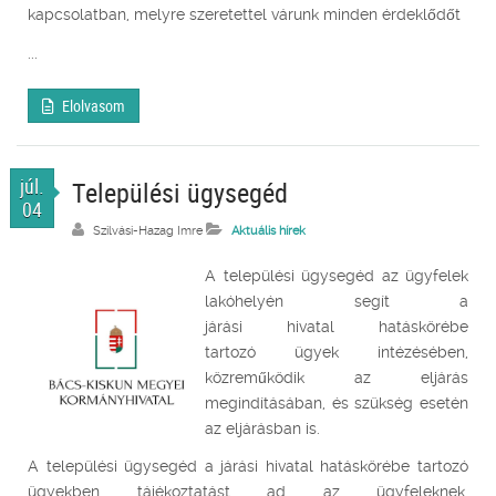
kapcsolatban, melyre szeretettel várunk minden érdeklődőt
...
Elolvasom
júl.
Települési ügysegéd
04
Szilvási-Hazag Imre
Aktuális hírek
A települési ügysegéd az ügyfelek
lakóhelyén segít a
járási hivatal hatáskörébe
tartozó ügyek intézésében,
közreműködik az eljárás
megindításában, és szükség esetén
az eljárásban is.
A települési ügysegéd a járási hivatal hatáskörébe tartozó
ügyekben tájékoztatást ad az ügyfeleknek,