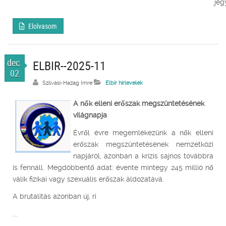
jegyz
Elolvasom
dec.
ELBIR--2025-11
02
Szilvási-Hazag Imre
Elbír hírlevelek
A nők elleni erőszak megszüntetésének
világnapja
Évről évre megemlékezünk a nők elleni
erőszak megszüntetésének nemzetközi
napjáról, azonban a krízis sajnos továbbra
is fennáll. Megdöbbentő adat: évente mintegy 245 millió nő
válik fizikai vagy szexuális erőszak áldozatává.
A brutalitás azonban új, ri
...