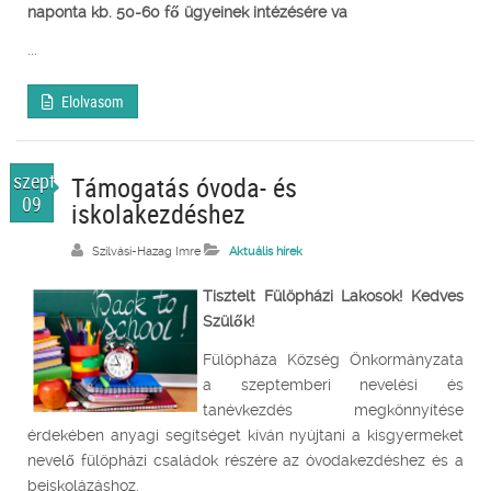
naponta kb. 50-60 fő ügyeinek intézésére va
...
Elolvasom
szept.
Támogatás óvoda- és
09
iskolakezdéshez
Szilvási-Hazag Imre
Aktuális hírek
Tisztelt Fülöpházi Lakosok! Kedves
Szülők!
Fülöpháza Község Önkormányzata
a szeptemberi nevelési és
tanévkezdés megkönnyítése
érdekében anyagi segítséget kíván nyújtani a kisgyermeket
nevelő fülöpházi családok részére az óvodakezdéshez és a
beiskolázáshoz.