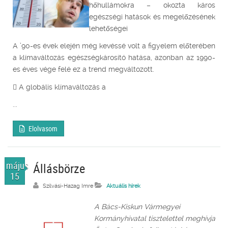
hőhullámokra – okozta káros
egészségi hatások és megelőzésének
lehetőségei
A ’90-es évek elején még kevéssé volt a figyelem előterében
a klímaváltozás egészségkárosító hatása, azonban az 1990-
es éves vége felé ez a trend megváltozott.
 A globális klímaváltozás a
...
Elolvasom
május
Állásbörze
15
Szilvási-Hazag Imre
Aktuális hírek
A Bács-Kiskun Vármegyei
Kormányhivatal tisztelettel meghívja