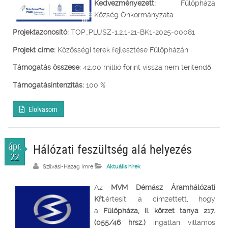
Kedvezményezett:
Fülöpháza
Község Önkormányzata
Projektazonosító:
TOP_PLUSZ-1.2.1-21-BK1-2025-00081
Projekt címe:
Közösségi terek fejlesztése Fülöpházán
Támogatás összese
: 42,00 millió forint vissza nem térítendő
Támogatásintenzitás:
100 %
Elolvasom
ápr.
Hálózati feszültség alá helyezés
22
Szilvási-Hazag Imre
Aktuális hírek
Az
MVM Démász Áramhálózati
Kft.
értesíti a címzettett, hogy
a
Fülöpháza, II. körzet tanya 217.
(055/46 hrsz.)
ingatlan villamos