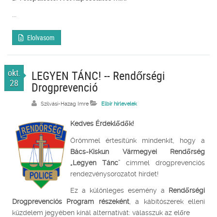
...
Elolvasom
okt.
LEGYEN TÁNC! -- Rendőrségi
28
Drogprevenció
Szilvási-Hazag Imre
Elbír hírlevelek
Kedves Érdeklődők!
Örömmel értesítünk mindenkit, hogy a
Bács-Kiskun Vármegyei Rendőrség
„Legyen Tánc
” címmel drogprevenciós
rendezvénysorozatot hirdet!
Ez a különleges esemény a
Rendőrségi
Drogprevenciós Program részeként
, a kábítószerek elleni
küzdelem jegyében kínál alternatívát: válasszuk az előre