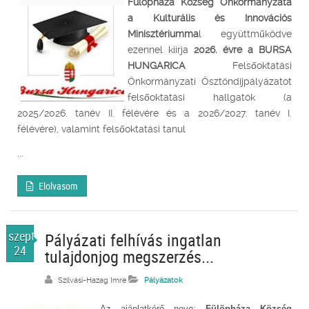
Fülöpháza Község Önkormányzata
a Kulturális és Innovációs
Minisztériumma
l együttműködve
ezennel kiírja
2026. évre a
BURSA
HUNGARICA
Felsőoktatási
Önkormányzati Ösztöndíjpályázatot
felsőoktatási hallgatók (a
2025/2026. tanév II. félévére és a 2026/2027. tanév I.
félévére), valamint felsőoktatási tanul
...
Elolvasom
szept.
Pályázati felhívás ingatlan
24
tulajdonjog megszerzés...
Szilvási-Hazag Imre
Pályázatok
Az ajánlatkérő neve:
Fülöpháza Község