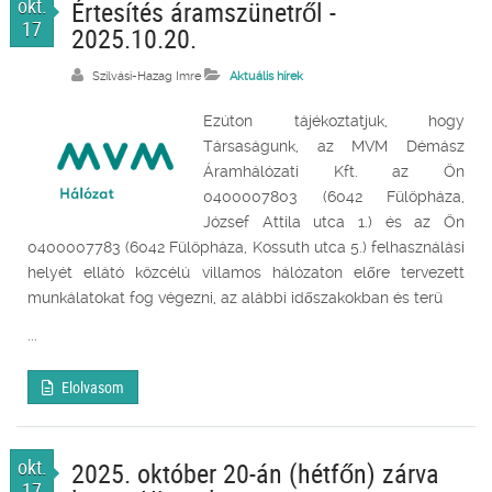
okt.
Értesítés áramszünetről -
17
2025.10.20.
Szilvási-Hazag Imre
Aktuális hírek
Ezúton tájékoztatjuk, hogy
Társaságunk, az MVM Démász
Áramhálózati Kft. az Ön
0400007803 (6042 Fülöpháza,
József Attila utca 1.) és az Ön
0400007783 (6042 Fülöpháza, Kossuth utca 5.) felhasználási
helyét ellátó közcélú villamos hálózaton előre tervezett
munkálatokat fog végezni, az alábbi időszakokban és terü
...
Elolvasom
okt.
2025. október 20-án (hétfőn) zárva
17