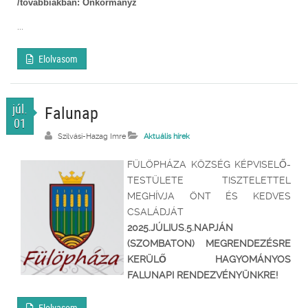
/továbbiakban: Önkormányz
...
Elolvasom
júl.
Falunap
01
Szilvási-Hazag Imre
Aktuális hírek
FÜLÖPHÁZA KÖZSÉG KÉPVISELŐ-
TESTÜLETE TISZTELETTEL
MEGHÍVJA ÖNT ÉS KEDVES
CSALÁDJÁT
2025.JÚLIUS.5.NAPJÁN
(SZOMBATON) MEGRENDEZÉSRE
KERÜLŐ HAGYOMÁNYOS
FALUNAPI RENDEZVÉNYÜNKRE!
Elolvasom