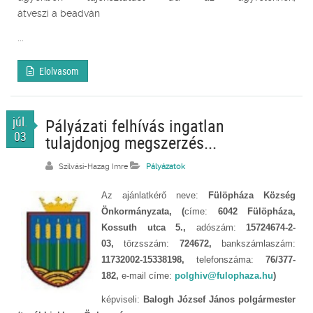
átveszi a beadván
...
Elolvasom
júl.
Pályázati felhívás ingatlan
03
tulajdonjog megszerzés...
Szilvási-Hazag Imre
Pályázatok
Az ajánlatkérő neve:
Fülöpháza Község
Önkormányzata, (
címe:
6042 Fülöpháza,
Kossuth utca 5.,
adószám:
15724674-2-
03,
törzsszám:
724672,
bankszámlaszám:
11732002-15338198,
telefonszáma:
76/377-
182,
e-mail címe:
polghiv@fulophaza.hu
)
képviseli:
Balogh József János polgármester