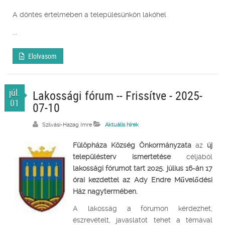
A döntés értelmében a településünkön lakóhel
...
Elolvasom
júl.
Lakossági fórum -- Frissítve - 2025-
01
07-10
Szilvási-Hazag Imre
Aktuális hírek
Fülöpháza Község Önkormányzata
az
új
településterv ismertetése
céljából
lakossági fórumot tart 2025. július 16-án 17
órai kezdettel az Ady Endre Művelődési
Ház nagytermében.
A lakosság a fórumon kérdezhet,
észrevételt, javaslatot tehet a témával