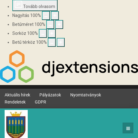
Tovább olvasom
Nagyítás
100
%
Betűméret
100
%
Sorköz
100
%
Betű térköz
100
%
Aktuális hírek
Pályázatok
Nyomtatványok
Rendeletek
GDPR