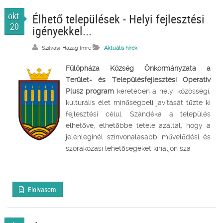
okt.
Élhető települések - Helyi fejlesztési
20
igényekkel...
Szilvási-Hazag Imre
Aktuális hírek
Fülöpháza Község Önkormányzata a
Terület- és Településfejlesztési Operatív
Plusz program
keretében a helyi közösségi,
kulturális élet minőségbeli javítását tűzte ki
fejlesztési célul. Szándéka a település
élhetővé, élhetőbbé tétele azáltal, hogy a
jelenleginél színvonalasabb művelődési és
szórakozási lehetőségeket kínáljon szá
...
Elolvasom