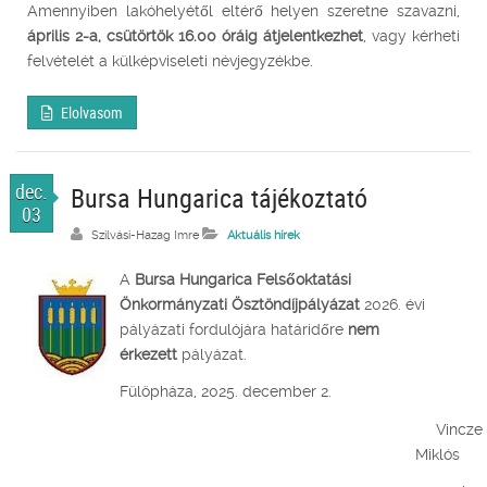
Amennyiben lakóhelyétől eltérő helyen szeretne szavazni,
április 2-a, csütörtök 16.00 óráig átjelentkezhet
, vagy kérheti
felvételét a külképviseleti névjegyzékbe.
Elolvasom
dec.
Bursa Hungarica tájékoztató
03
Szilvási-Hazag Imre
Aktuális hírek
A
Bursa Hungarica Felsőoktatási
Önkormányzati Ösztöndíjpályázat
2026. évi
pályázati fordulójára határidőre
nem
érkezett
pályázat.
Fülöpháza, 2025. december 2.
Vincze
Miklós