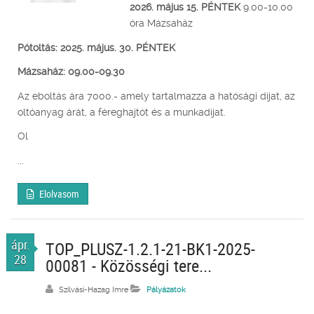
2026. május 15.
PÉNTEK
9.00-10.00
óra Mázsaház
Pótoltás: 2025. május. 30. PÉNTEK
Mázsaház: 09.00-09.30
Az eboltás ára 7000.- amely tartalmazza a hatósági díjat, az
oltóanyag árát, a féreghajtót és a munkadíjat.
Ol
...
Elolvasom
ápr.
TOP_PLUSZ-1.2.1-21-BK1-2025-
28
00081 - Közösségi tere...
Szilvási-Hazag Imre
Pályázatok