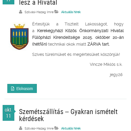
lesz a Hivatal
Szilvási-Hazag Imre
Aktuális hírek
Értesítjük a Tisztelt Lakosságot, hogy
a
Kerekegyházi Közös Önkormányzati Hivatal
Fülöpházi Kirendeltsége
2025. október 20
-án
(hétfőn)
technikai okok miatt
ZÁRVA
tart.
Szíves türelmüket és megértésüket köszönjük!
Vincze Miklós s.k.
jegyző
Elolvasom
okt.
Szemétszállítás -- Gyakran ismételt
11
kérdések
Szilvási-Hazag Imre
Aktuális hírek