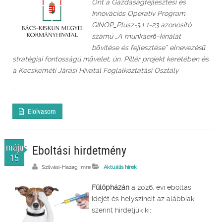
Önt a Gazdaságfejlesztési és
Innovációs Operatív Program
GINOP_Plusz-3.1.1-23 azonosító
számú „A munkaerő-kínálat
bővítése és fejlesztése” elnevezésű
stratégiai fontosságú művelet, ún. Pillér projekt keretében és
a Kecskeméti Járási Hivatal Foglalkoztatási Osztály
...
Elolvasom
május
Eboltási hirdetmény
15
Szilvási-Hazag Imre
Aktuális hírek
Fülöpházán
a 2026. évi eboltás
idejét és helyszíneit az alábbiak
szerint hirdetjük ki: