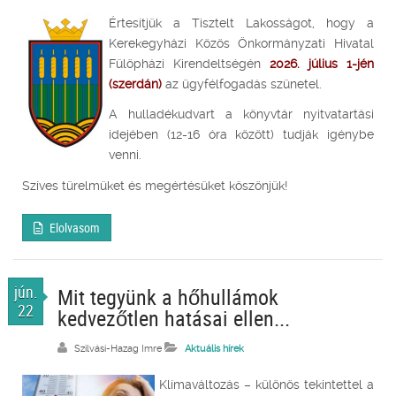
Értesítjük a Tisztelt Lakosságot, hogy a
Kerekegyházi Közös Önkormányzati Hivatal
Fülöpházi Kirendeltségén
2026. július 1-jén
(szerdán)
az ügyfélfogadás szünetel.
A hulladékudvart a könyvtár nyitvatartási
idejében (12-16 óra között) tudják igénybe
venni.
Szíves türelmüket és megértésüket köszönjük!
Elolvasom
jún.
Mit tegyünk a hőhullámok
22
kedvezőtlen hatásai ellen...
Szilvási-Hazag Imre
Aktuális hírek
Klímaváltozás – különös tekintettel a