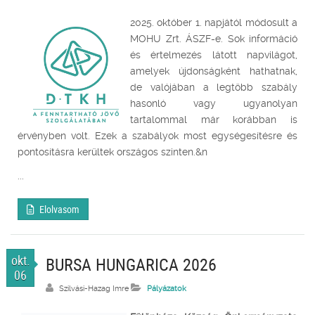
2025. október 1. napjától módosult a
MOHU Zrt. ÁSZF-e. Sok információ
és értelmezés látott napvilágot,
amelyek újdonságként hathatnak,
de valójában a legtöbb szabály
hasonló vagy ugyanolyan
tartalommal már korábban is
érvényben volt. Ezek a szabályok most egységesítésre és
pontosításra kerültek országos szinten.&n
...
Elolvasom
okt.
BURSA HUNGARICA 2026
06
Szilvási-Hazag Imre
Pályázatok