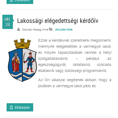
okt.
Lakossági elégedettségi kérdőív
20
Szilvási-Hazag Imre
Aktuális hírek
Ezzel a kérdőívvel szeretnénk megismerni,
mennyire elégedettek a vármegye lakói,
és milyen tapasztalataik vannak a helyi
szolgáltatásokról – például az
egészségügyről, oktatásról, szociális
ellátásról vagy közösségi programokról.
Az Ön válaszai segítenek abban, hogy a
jövőben a vármegye lakói jobb és
...
Elolvasom