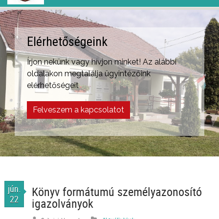
Várjuk rendezvényeinken!
Községünkben sok rendezvénynek már több
éves hagyománya van. Látogasson el
hozzánk!
jún.
Könyv formátumú személyazonosító
22
igazolványok