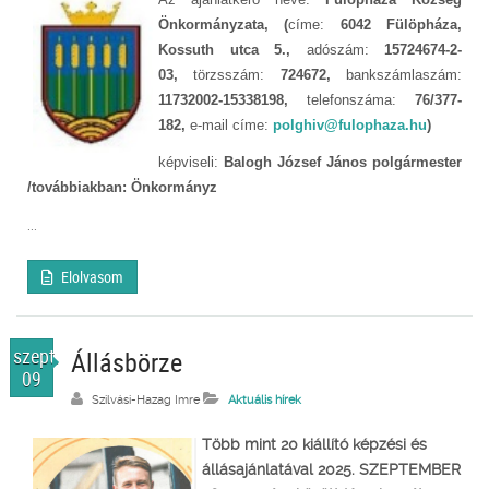
Önkormányzata, (
címe:
6042 Fülöpháza,
Kossuth utca 5.,
adószám:
15724674-2-
03,
törzsszám:
724672,
bankszámlaszám:
11732002-15338198,
telefonszáma:
76/377-
182,
e-mail címe:
polghiv@fulophaza.hu
)
képviseli:
Balogh József János polgármester
/továbbiakban: Önkormányz
...
Elolvasom
szept.
Állásbörze
09
Szilvási-Hazag Imre
Aktuális hírek
Több mint 20 kiállító képzési és
állásajánlatával 2025. SZEPTEMBER