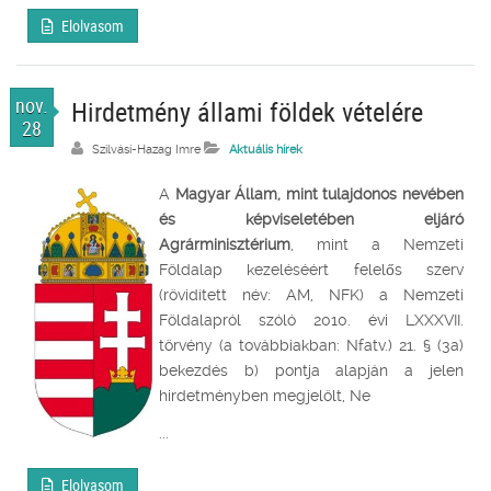
Elolvasom
nov.
Hirdetmény állami földek vételére
28
Szilvási-Hazag Imre
Aktuális hírek
A
Magyar Állam, mint tulajdonos nevében
és képviseletében eljáró
Agrárminisztérium
, mint a Nemzeti
Földalap kezeléséért felelős szerv
(rövidített név: AM, NFK) a Nemzeti
Földalapról szóló 2010. évi LXXXVII.
törvény (a továbbiakban: Nfatv.) 21. § (3a)
bekezdés b) pontja alapján a jelen
hirdetményben megjelölt, Ne
...
Elolvasom