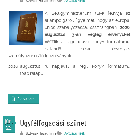
Szilvási-Hazag Imre
Aktuális hírek
A Belügyminisztérium (BM) felhívja az
állampolgárok figyelmét, hogy az európai
uniós szabályozással összhangban,
2026.
augusztus 3-án végleg érvényüket
vesztik
a régi típusú, könyv formátumú,
határidő nélkül érvényes
személyazonosító igazolványok.
augusztus 3. napjával a régi, könyv formátumú
(papíralapú,
...
Elolvasom
jún.
Ügyfélfogadási szünet
22
Szilvási-Hazag Imre
Aktuális hírek