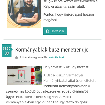
26. 9 - 12 óra között Kecskeméten a
Kalpka utca 34. szám alatt.
Fontos, hogy önéletrajzot hozzon
magával.
Elolvasom
szept.
Kormányablak busz menetrendje
09
Szilvási-Hazag Imre
Aktuális hírek
Helybevisszük az ügyintézést!
A Bács-Kiskun Vármegyei
Kormányhivatal által üzemeltetett
Mobilizált Kormányablakban
a
személyhez kötődő ügyintézésre és egyéb
okmányos
ügyek
intézésére is lehetőség van. A Mobil
Kormányablakban egy időben két ügyintéző dolgozik,