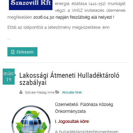
energia ellátása (441-152) munkáját
végzi. a VHSZ kivitelezés ütemének
megfelelően
2026.04.30 napján feszültség alá helyezi !
Ettől az időponttól a létesítmény megközelítése, érin
...
Elolvasom
márc.
Lakossági Átmeneti Hulladéktároló
19
szabályai
Szilvási-Hazag Imre
Aktuális hírek
Üzemeltető: Fülöháza Község
Önkormányzata
I. Jogosultak köre:
A hulladéktárolótérítésmentesen