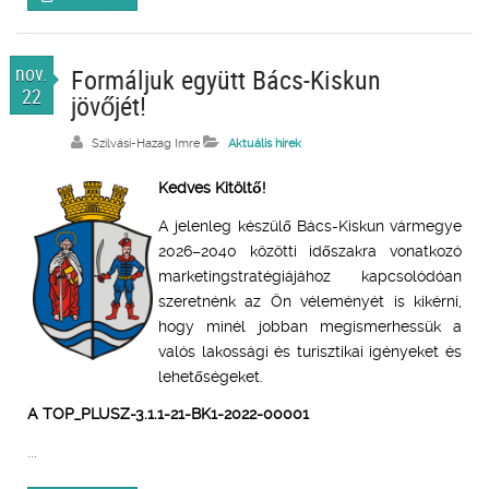
nov.
Formáljuk együtt Bács-Kiskun
22
jövőjét!
Szilvási-Hazag Imre
Aktuális hírek
Kedves Kitöltő!
A jelenleg készülő Bács-Kiskun vármegye
2026–2040 közötti időszakra vonatkozó
marketingstratégiájához kapcsolódóan
szeretnénk az Ön véleményét is kikérni,
hogy minél jobban megismerhessük a
valós lakossági és turisztikai igényeket és
lehetőségeket.
A TOP_PLUSZ-3.1.1-21-BK1-2022-00001
...