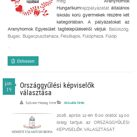
meg
Aranyhomok
Hungarikum
rajzpályázatát
általános
iskolás korú gyermekek részére két
kategóriában. A pályázatokat az
Aranyhomok Egyesület tagtelepüléseiről várjuk
: Ballószög,
Bugac, Bugacpusztaháza, Felsőlajos, Fülöpháza, Fülöp
...
Elolvasom
jan.
Országgyűlési képviselők
19
választása
Szilvási-Hazag Imre
Aktuális hírek
2026. április 12-én 6.00 órától 19.00
óráig tartjuk az ORSZÁGGYŰLÉSI
KÉPVISELŐK VÁLASZTÁSÁT.