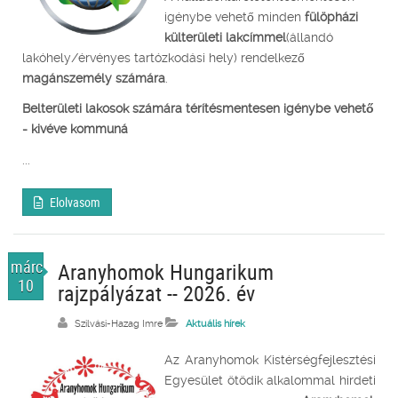
igénybe vehető minden
fülöpházi
külterületi lakcímmel
(állandó
lakóhely/érvényes tartózkodási hely) rendelkező
magánszemély számára
.
Belterületi lakosok számára térítésmentesen igénybe vehető
- kivéve kommuná
...
Elolvasom
márc.
Aranyhomok Hungarikum
10
rajzpályázat -- 2026. év
Szilvási-Hazag Imre
Aktuális hírek
Az Aranyhomok Kistérségfejlesztési
Egyesület ötödik alkalommal hirdeti