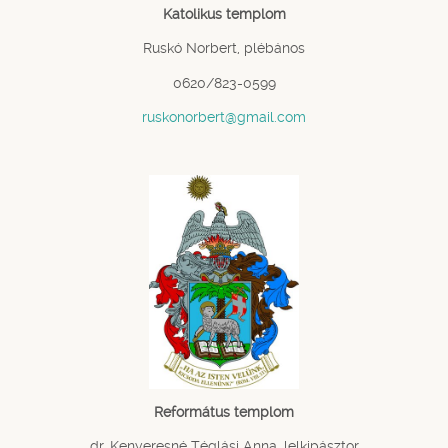
Katolikus templom
Ruskó Norbert, plébános
0620/823-0599
ruskonorbert@gmail.com
Református templom
dr. Kenyeresné Téglási Anna, lelkipásztor