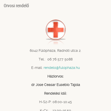
Orvosi rendelő
6042 Fülöpháza, Radnóti utca 2.
Tel.: 06 76 577 5088
E-mail:
rendelo@fulophaza.hu
Háziorvos:
dr Jose Ceasar Eusebio Tajola
Rendelési idő:
H-Sz-P: 08:00-10:45
K-Cs: 13:00-15:50