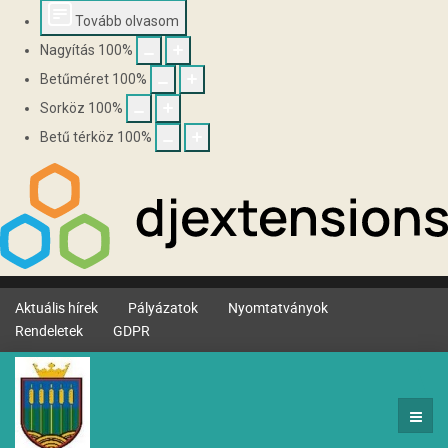
Tovább olvasom
Nagyítás
100
%
Betűméret
100
%
Sorköz
100
%
Betű térköz
100
%
Aktuális hírek
Pályázatok
Nyomtatványok
Rendeletek
GDPR