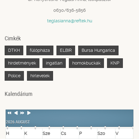
0630/636-5856
teglasianna@reftek.hu
Cimkék
DTKH
fülöpháza
ELBIR
Bursa Hungarica
hirdetmények
ingatlan
homokbuckák
KNP
Police
hírlevelek
Kalendárium
Previous
Previous
Next
Next
Year
Month
Year
Month
2026 AUGUST
H
K
Sze
Cs
P
Szo
V