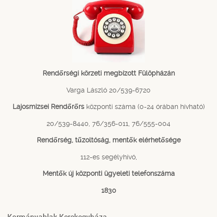
Rendőrségi körzeti megbízott Fülöpházán
Varga László 20/539-6720
Lajosmizsei Rendőrőrs
központi száma (0-24 órában hívható)
20/539-8440, 76/356-011, 76/555-004
Rendőrség, tűzoltóság, mentők elérhetősége
112-es segélyhívó,
Mentők új központi ügyeleti telefonszáma
1830