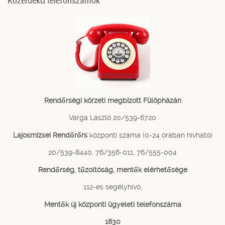
Rendőrségi körzeti megbízott Fülöpházán
Varga László 20/539-6720
Lajosmizsei Rendőrőrs
központi száma (0-24 órában hívható)
20/539-8440, 76/356-011, 76/555-004
Rendőrség, tűzoltóság, mentők elérhetősége
112-es segélyhívó,
Mentők új központi ügyeleti telefonszáma
1830