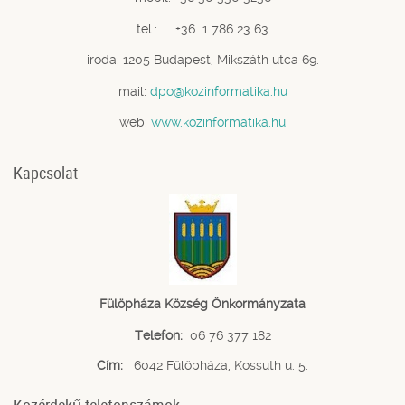
tel.: +36 1 786 23 63
iroda: 1205 Budapest, Mikszáth utca 69.
mail:
dpo@kozinformatika.hu
web:
www.kozinformatika.hu
Kapcsolat
Fülöpháza Község Önkormányzata
Telefon:
06 76 377 182
Cím:
6042 Fülöpháza, Kossuth u. 5.
Közérdekű telefonszámok