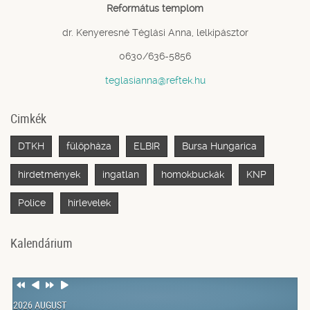
Református templom
dr. Kenyeresné Téglási Anna, lelkipásztor
0630/636-5856
teglasianna@reftek.hu
Cimkék
DTKH
fülöpháza
ELBIR
Bursa Hungarica
hirdetmények
ingatlan
homokbuckák
KNP
Police
hírlevelek
Kalendárium
Previous
Previous
Next
Next
Year
Month
Year
Month
2026 AUGUST