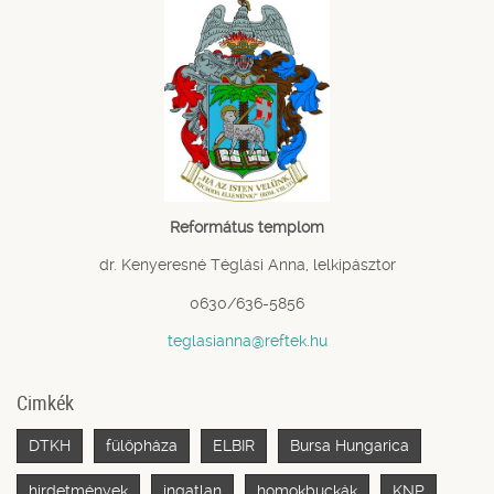
Református templom
dr. Kenyeresné Téglási Anna, lelkipásztor
0630/636-5856
teglasianna@reftek.hu
Cimkék
DTKH
fülöpháza
ELBIR
Bursa Hungarica
hirdetmények
ingatlan
homokbuckák
KNP