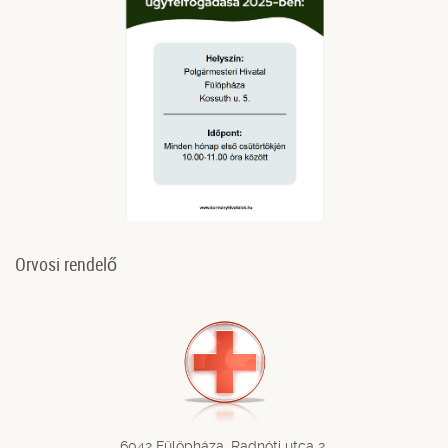
Orvosi rendelő
6042 Fülöpháza, Radnóti utca 2.