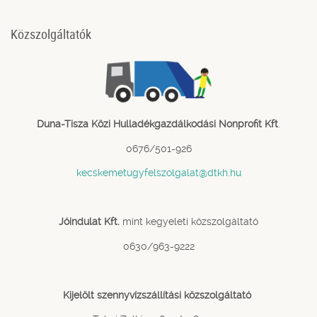
Közszolgáltatók
Duna-Tisza Közi Hulladékgazdálkodási Nonprofit Kft
.
0676/501-926
kecskemetugyfelszolgalat@dtkh.hu
Jóindulat Kft.
mint kegyeleti közszolgáltató
0630/963-9222
Kijelölt szennyvízszállítási közszolgáltató