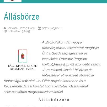
Állásbörze
Szilvási-Hazag Imre
2026. május 14
Találatok: 37415
A Bács-Kiskun Vármegyei
Kormányhivatal tisztelettel meghívja
Önt a Gazdaságfejlesztési és
Innovációs Operatív Program
GINOP_Plusz-3.1.1-23 azonosító számú
„A munkaerő-kínálat bővítése és
fejlesztése” elnevezésű stratégiai
fontosságú művelet, ún. Pillér projekt keretében és a
Kecskeméti Járási Hivatal Foglalkoztatási Osztályának
szervezésében megrendezésre kerülő
Á l l á s b ö r z é r e