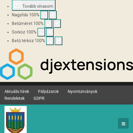
Tovább olvasom
Nagyítás
100
%
Betűméret
100
%
Sorköz
100
%
Betű térköz
100
%
Aktuális hírek
Pályázatok
Nyomtatványok
Rendeletek
GDPR