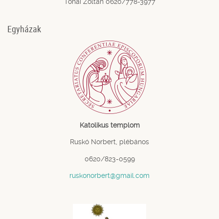
Tohai Zoltán 0620/778-3977
Egyházak
Katolikus templom
Ruskó Norbert, plébános
0620/823-0599
ruskonorbert@gmail.com