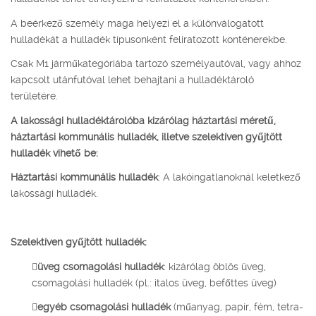
A beérkező személy maga helyezi el a különválogatott
hulladékát a hulladék típusonként feliratozott konténerekbe.
Csak M1 járműkategóriába tartozó személyautóval, vagy ahhoz
kapcsolt utánfutóval lehet behajtani a hulladéktároló
területére.
A lakossági hulladéktárolóba kizárólag háztartási méretű,
háztartási kommunális hulladék, illetve szelektíven gyűjtött
hulladék vihető be:
Háztartási kommunális hulladék
: A lakóingatlanoknál keletkező
lakossági hulladék.
Szelektíven gyűjtött hulladék:

üveg csomagolási hulladék
: kizárólag öblös üveg,
csomagolási hulladék (pl.: italos üveg, befőttes üveg)

egyéb csomagolási hulladék
(műanyag, papír, fém, tetra-