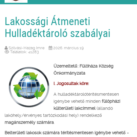
Lakossági Átmeneti
Hulladéktároló szabályai
Szilvási-Hazag Imre
2026. március 19
Találatok: 41283
Üzemeltető: Fülöháza Község
Önkormányzata
I. Jogosultak köre:
A hulladéktárolótérítésmentesen
igénybe vehető minden
fülöpházi
külterületi lakcímmel
(állandó
lakóhely/érvényes tartózkodási hely) rendelkező
magánszemély számára
.
Belterületi lakosok számára térítésmentesen igénybe vehető -