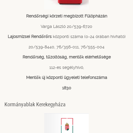
Rendőrségi körzeti megbízott Fülöpházán
Varga László 20/539-6720
Lajosmizsei Rendőrőrs
központi száma (0-24 órában hívható)
20/539-8440, 76/356-011, 76/555-004
Rendőrség, tűzoltóság, mentők elérhetősége
112-es segélyhívó,
Mentők új központi ügyeleti telefonszáma
1830
Kormányablak Kerekegyháza