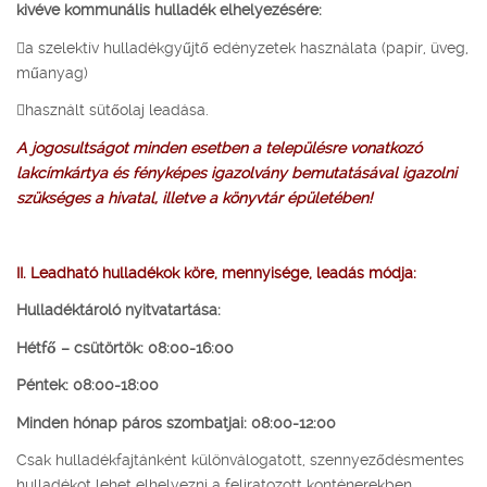
kivéve kommunális hulladék elhelyezésére:
a szelektív hulladékgyűjtő edényzetek használata (papír, üveg,
műanyag)
használt sütőolaj leadása.
A jogosultságot minden esetben a településre vonatkozó
lakcímkártya és fényképes igazolvány bemutatásával igazolni
szükséges a hivatal, illetve a könyvtár épületében!
II. Leadható hulladékok köre, mennyisége, leadás módja:
Hulladéktároló nyitvatartása:
Hétfő – csütörtök: 08:00-16:00
Péntek: 08:00-18:00
Minden hónap páros szombatjai: 08:00-12:00
Csak hulladékfajtánként különválogatott, szennyeződésmentes
hulladékot lehet elhelyezni a feliratozott konténerekben.