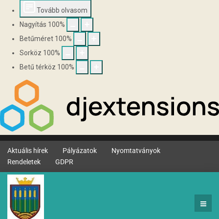
Tovább olvasom
Nagyítás
100
%
Betűméret
100
%
Sorköz
100
%
Betű térköz
100
%
Aktuális hírek
Pályázatok
Nyomtatványok
Rendeletek
GDPR