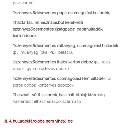
pak, karton):

szennyeződésmentes papír csomagolási hulladék,

háztartási felhasználásból keletkező
szennyeződésmentes újságpapír, papírhulladék,
kartondoboz,

szennyeződésmentes műanyag, csomagolási hulladék
(pl.: műanyag fólia, PET palack),
s
zennyeződésmentes italos karton doboz
(pl.: tejes
doboz, gyümölcsleves doboz)

szennyeződésmentes csomagolási fémhulladék
(pl.:
sörös doboz, konzerves dobozok)

használt sütő zsiradék, használt étolaj
: kizárólag
háztartási felhasználásból származó
III. A hulladéktárolóba nem vihető be: