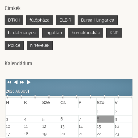
Cimkék
DTKH
fülöpháza
ELBIR
Bursa Hungarica
hirdetmények
ingatlan
homokbuckák
KNP
Police
hírlevelek
Kalendárium
Previous
Previous
Next
Next
Year
Month
Year
Month
2026 AUGUST
H
K
Sze
Cs
P
Szo
V
1
2
3
4
5
6
7
8
9
10
11
12
13
14
15
16
17
18
19
20
21
22
23