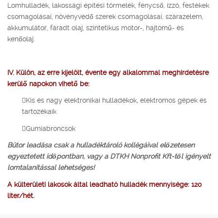
Lomhulladék, lakossági építési törmelék, fénycső, izzó, festékek
csomagolásai, növényvédő szerek csomagolásai, szárazelem,
akkumulátor, fáradt olaj, szintetikus motor-, hajtómű- és
kenőolaj.
IV. Külön, az erre kijelölt, évente egy alkalommal meghirdetésre
kerülő napokon vihető be:
Kis és nagy elektronikai hulladékok, elektromos gépek és
tartozékaik
Gumiabroncsok
Bútor leadása csak a hulladéktároló kollégáival előzetesen
egyeztetett időpontban, vagy a DTKH Nonprofit Kft-től igényelt
lomtalanítással lehetséges!
A külterületi lakosok által leadható hulladék mennyisége: 120
liter/hét.