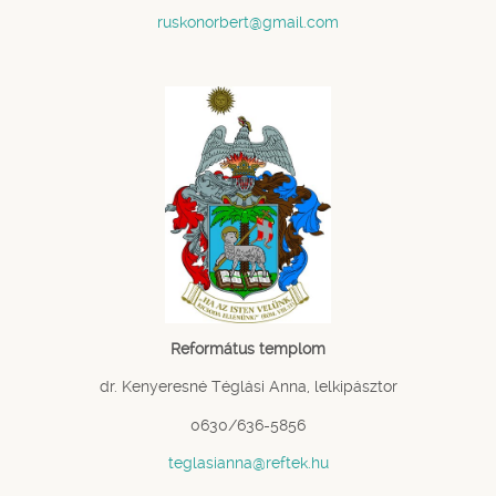
ruskonorbert@gmail.com
Református templom
dr. Kenyeresné Téglási Anna, lelkipásztor
0630/636-5856
teglasianna@reftek.hu