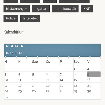
hirdetmények
ingatlan
homokbuckák
KNP
Police
hírlevelek
Kalendárium
Previous
Previous
Next
Next
Year
Month
Year
Month
2026 AUGUST
H
K
Sze
Cs
P
Szo
V
1
2
3
4
5
6
7
8
9
10
11
12
13
14
15
16
17
18
19
20
21
22
23
24
25
26
27
28
29
30
31