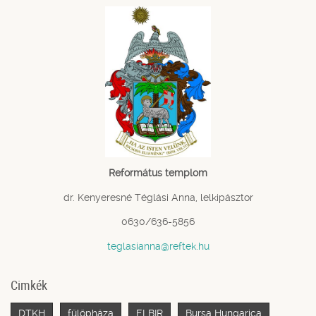
Református templom
dr. Kenyeresné Téglási Anna, lelkipásztor
0630/636-5856
teglasianna@reftek.hu
Cimkék
DTKH
fülöpháza
ELBIR
Bursa Hungarica