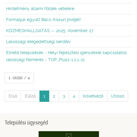
Hirdetmény állami földek vételére
Formáljuk együtt Bács-Kiskun jövőjét!
KÖZMEGHALLGATÁS -- 2025. november 27.
Lakossági elégedettségi kérdőív
Élhető települések - Helyi fejlesztési igényekkel kapcsolatos
lakossági felmérés - TOP_Plusz-1.2.1-21
1. oldal / 4
Első
Előző
1
2
3
4
Következő
Utolsó
Települési ügysegéd