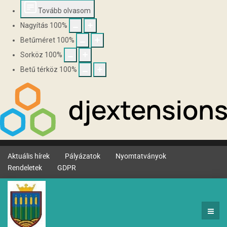
Tovább olvasom
Nagyítás
100
%
Betűméret
100
%
Sorköz
100
%
Betű térköz
100
%
Aktuális hírek
Pályázatok
Nyomtatványok
Rendeletek
GDPR