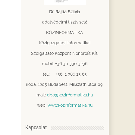
Dr. Rajda Szilvia
adatvédelmi tisztviselő
KÖZINFORMATIKA
Közigazgatási Informatikai
Szolgáltató Központ Nonprofit Kft.
mobil: +36 30 330 3236
tel.: +36 1 786 23 63
iroda: 1205 Budapest, Mikszáth utca 69.
mail:
dpo@kozinformatika.hu
web:
www.kozinformatika.hu
Kapcsolat