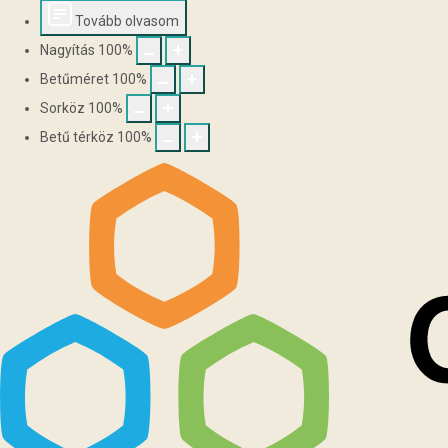
Tovább olvasom
Nagyítás
100
%
Betűméret
100
%
Sorköz
100
%
Betű térköz
100
%