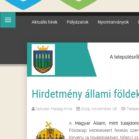
Aktuális hírek
Pályázatok
Nyomtatványok
A településrő
Hirdetmény állami földek
Szilvási-Hazag Imre
2025. november 28
Talála
A
Magyar Állam, mint tulajdono
Földalap kezeléséért felelős szer
törvény (a továbbiakban: Nfatv.) 2