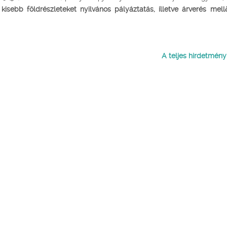
 kisebb földrészleteket nyilvános pályáztatás, ílletve árverés mell
A teljes hirdetmény i