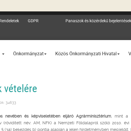
Rendeletek
GDPR
Panaszok és közérdekű bejelentése
l
Önkormányzat
Közös Önkormányzati Hivatal
V
 vételére
tok: 34633
s nevében és képviseletében eljáró Agrárminisztérium
, mint a
v (rövidített név: AM, NFK) a Nemzeti Földalapról szóló 2010. évi 
1. § (3a) bekezdés b) pontja alapján a jelen hirdetményben megjelölt