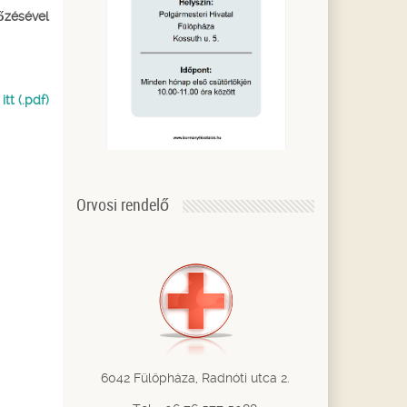
őzésével
tt (.pdf)
Orvosi rendelő
6042 Fülöpháza, Radnóti utca 2.