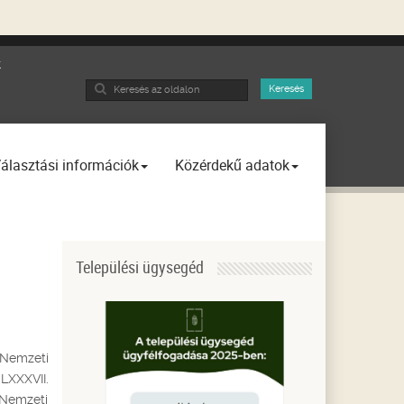
k
Search
Keresés
...
álasztási információk
Közérdekű adatok
Települési ügysegéd
 Nemzeti
LXXXVII.
, Nemzeti