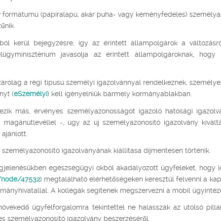
nyv formátumú (papíralapú, akár puha- vagy keményfedeles) személya
űnik.
ból kerül bejegyzésre, így az érintett állampolgárok a változásró
ügyminisztérium javasolja az érintett állampolgároknak, hogy
zárólag a régi típusú személyi igazolvánnyal rendelkeznek, személye
nyt (
eSzemélyi
) kell igényelniük bármely kormányablakban.
kezik más, érvényes személyazonosságot igazoló hatósági igazolv
 magánútlevéllel -, úgy az új személyazonosító igazolvány kivál
ajánlott.
ó személyazonosító igazolványának kiállítása díjmentesen történik.
megjelenésükben egészségügyi okból akadályozott ügyfeleket, hogy 
/node/47532
) megtalálható elérhetőségeken keresztül felvenni a ka
ormányhivatallal. A kollégák segítenek megszervezni a mobil ügyintéz
övekedő ügyfélforgalomra tekintettel ne halasszák az utolsó pilla
s személyazonosító igazolvány beszerzéséről.