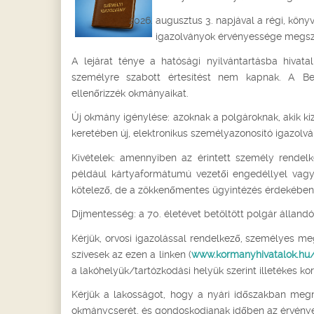
augusztus 3. napjával a régi, kö
igazolványok érvényessége megsz
A lejárat ténye a hatósági nyilvántartásba hivatal
személyre szabott értesítést nem kapnak. A Bel
ellenőrizzék okmányaikat.
Új okmány igénylése: azoknak a polgároknak, akik ki
keretében új, elektronikus személyazonosító igazolvá
Kivételek: amennyiben az érintett személy rendel
például kártyaformátumú vezetői engedéllyel vagy
kötelező, de a zökkenőmentes ügyintézés érdekében 
Díjmentesség: a 70. életévet betöltött polgár álland
Kérjük, orvosi igazolással rendelkező, személyes 
szívesek az ezen a linken (
www.kormanyhivatalok.hu
a lakóhelyük/tartózkodási helyük szerint illetékes k
Kérjük a lakosságot, hogy a nyári időszakban megn
okmánycserét, és gondoskodjanak időben az érvénye