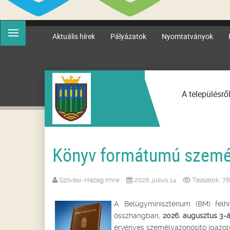
Aktuális hírek
Pályázatok
Nyomtatványok
A településrő
Könyv formátumú személ
Szilvási-Hazag Imre
2026. július 14
Találatok: 7
A Belügyminisztérium (BM) felh
összhangban,
2026. augusztus 3-á
érvényes személyazonosító igazol