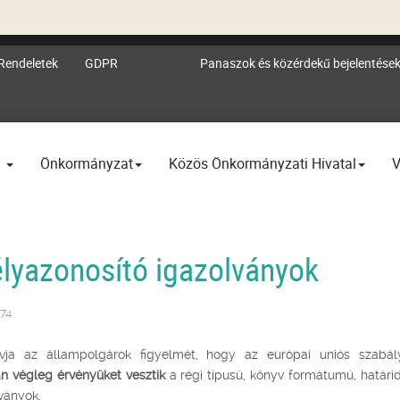
Rendeletek
GDPR
Panaszok és közérdekű bejelentése
l
Önkormányzat
Közös Önkormányzati Hivatal
V
yazonosító igazolványok
874
ívja az állampolgárok figyelmét, hogy az európai uniós szabál
n végleg érvényüket vesztik
a régi típusú, könyv formátumú, határid
ványok.