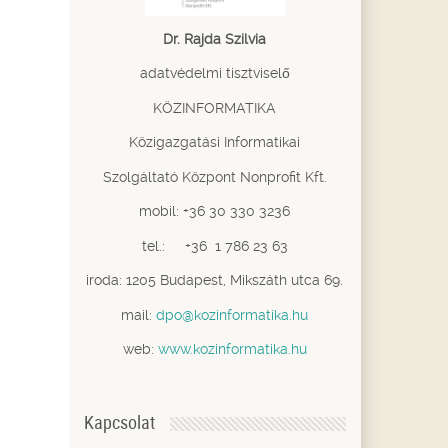
Dr. Rajda Szilvia
adatvédelmi tisztviselő
KÖZINFORMATIKA
Közigazgatási Informatikai
Szolgáltató Központ Nonprofit Kft.
mobil: +36 30 330 3236
tel.: +36 1 786 23 63
iroda: 1205 Budapest, Mikszáth utca 69.
mail:
dpo@kozinformatika.hu
web:
www.kozinformatika.hu
Kapcsolat