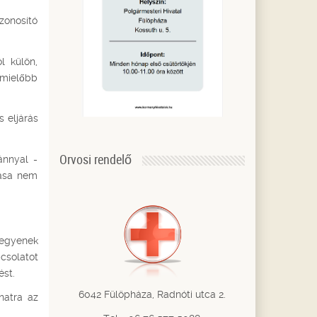
zonosító
l külön,
 mielőbb
s eljárás
Orvosi rendelő
ánnyal -
tása nem
legyenek
pcsolatot
ést.
6042 Fülöpháza, Radnóti utca 2.
natra az