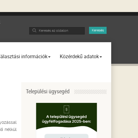
k
Search
Keresés
...
álasztási információk
Közérdekű adatok
Települési ügysegéd
yozással
ő nélkül