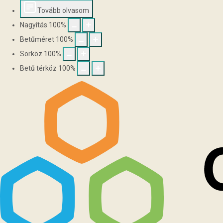
Tovább olvasom
Nagyítás
100
%
Betűméret
100
%
Sorköz
100
%
Betű térköz
100
%