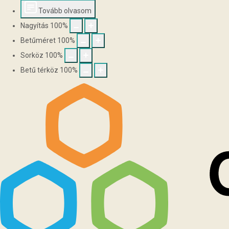
Tovább olvasom
Nagyítás
100
%
Betűméret
100
%
Sorköz
100
%
Betű térköz
100
%