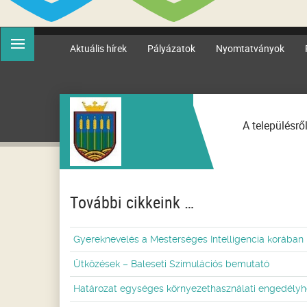
Aktuális hírek
Pályázatok
Nyomtatványok
A településrő
További cikkeink …
Gyereknevelés a Mesterséges Intelligencia korában
Ütközések – Baleseti Szimulációs bemutató
Határozat egységes környezethasználati engedélyh