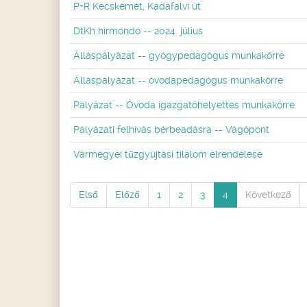
P+R Kecskemét, Kadafalvi út
DtKh hírmondó -- 2024. július
Álláspályázat -- gyógypedagógus munkakörre
Álláspályázat -- óvodapedagógus munkakörre
Pályázat -- Óvoda igazgatóhelyettes munkakörre
Pályázati felhívás bérbeadásra -- Vágópont
Vármegyei tűzgyújtási tilalom elrendelése
Első
Előző
1
2
3
4
Következő