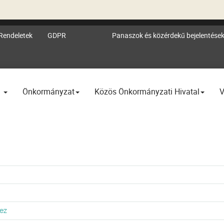
Rendeletek
GDPR
Panaszok és közérdekű bejelentése
l
Önkormányzat
Közös Önkormányzati Hivatal
V
ez