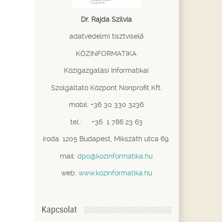
Dr. Rajda Szilvia
adatvédelmi tisztviselő
KÖZINFORMATIKA
Közigazgatási Informatikai
Szolgáltató Központ Nonprofit Kft.
mobil: +36 30 330 3236
tel.: +36 1 786 23 63
iroda: 1205 Budapest, Mikszáth utca 69.
mail:
dpo@kozinformatika.hu
web:
www.kozinformatika.hu
Kapcsolat