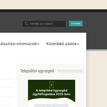
k
Search
Keresés
...
álasztási információk
Közérdekű adatok
Települési ügysegéd