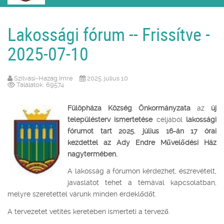
Lakossági fórum -- Frissítve -
2025-07-10
Szilvási-Hazag Imre
2025. július 10
Találatok: 69574
Fülöpháza Község Önkormányzata
az
új
településterv ismertetése
céljából
lakossági
fórumot tart 2025. július 16-án 17 órai
kezdettel az Ady Endre Művelődési Ház
nagytermében.
A lakosság a fórumon kérdezhet, észrevételt,
javaslatot tehet a témával kapcsolatban,
melyre szeretettel várunk minden érdeklődőt.
A tervezetet vetítés keretében ismerteti a tervező.