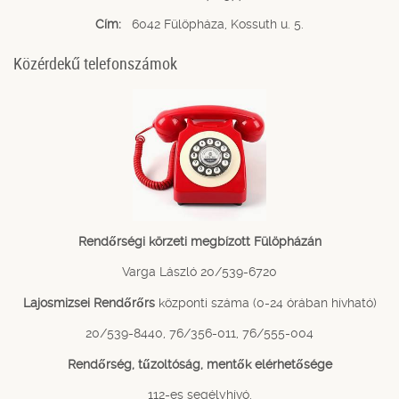
Cím:
6042 Fülöpháza, Kossuth u. 5.
Közérdekű telefonszámok
Rendőrségi körzeti megbízott Fülöpházán
Varga László 20/539-6720
Lajosmizsei Rendőrőrs
központi száma (0-24 órában hívható)
20/539-8440, 76/356-011, 76/555-004
Rendőrség, tűzoltóság, mentők elérhetősége
112-es segélyhívó,