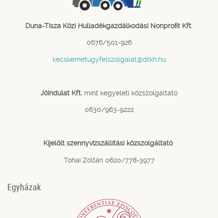
Duna-Tisza Közi Hulladékgazdálkodási Nonprofit Kft
.
0676/501-926
kecskemetugyfelszolgalat@dtkh.hu
Jóindulat Kft.
mint kegyeleti közszolgáltató
0630/963-9222
Kijelölt szennyvízszállítási közszolgáltató
Tohai Zoltán 0620/778-3977
Egyházak