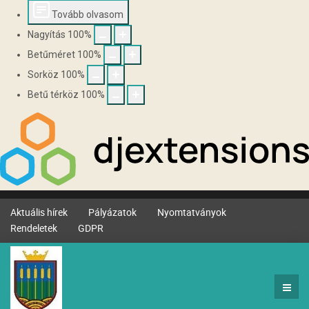
Tovább olvasom
Nagyítás
100
%
Betűméret
100
%
Sorköz
100
%
Betű térköz
100
%
Aktuális hírek
Pályázatok
Nyomtatványok
Rendeletek
GDPR