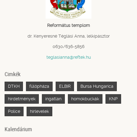
Református templom
dr. Kenyeresné Téglási Anna, lelkipásztor
0630/636-5856
teglasianna@reftek.hu
Cimkék
DTKH
fülöpháza
ELBIR
Bursa Hungarica
hirdetmények
ingatlan
homokbuckák
KNP
Police
hírlevelek
Kalendárium