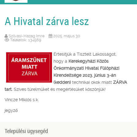
A Hivatal zárva lesz
Szilvási-Hazag Imre
2025. május 30
Találatok: 134569
Értesítjük a Tisztelt Lakosságot,
hogy a
Kerekegyházi Közös
Önkormányzati Hivatal Fülöpházi
Kirendeltsége
2023. június 3-án
(kedden)
technikai okok miatt
ZÁRVA
tart.
Szíves türelmüket és megértésüket köszönjük!
Vincze Miklós s.k.
jegyző
Települési ügysegéd