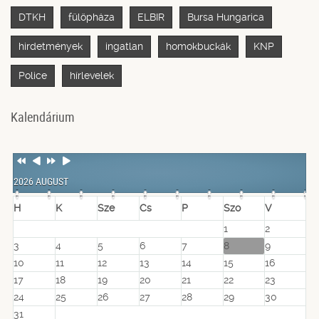
DTKH
fülöpháza
ELBIR
Bursa Hungarica
hirdetmények
ingatlan
homokbuckák
KNP
Police
hírlevelek
Kalendárium
Previous
Previous
Next
Next
Year
Month
Year
Month
2026 AUGUST
H
K
Sze
Cs
P
Szo
V
1
2
3
4
5
6
7
8
9
10
11
12
13
14
15
16
17
18
19
20
21
22
23
24
25
26
27
28
29
30
31