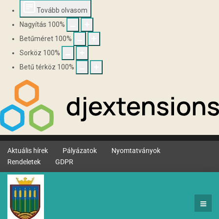
Tovább olvasom
Nagyítás
100
%
Betűméret
100
%
Sorköz
100
%
Betű térköz
100
%
Aktuális hírek
Pályázatok
Nyomtatványok
Rendeletek
GDPR