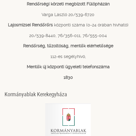
Rendőrségi körzeti megbízott Fülöpházán
Varga László 20/539-6720
Lajosmizsei Rendőrőrs
központi száma (0-24 órában hívható)
20/539-8440, 76/356-011, 76/555-004
Rendőrség, tűzoltóság, mentők elérhetősége
112-es segélyhívó,
Mentők új központi ügyeleti telefonszáma
1830
Kormányablak Kerekegyháza