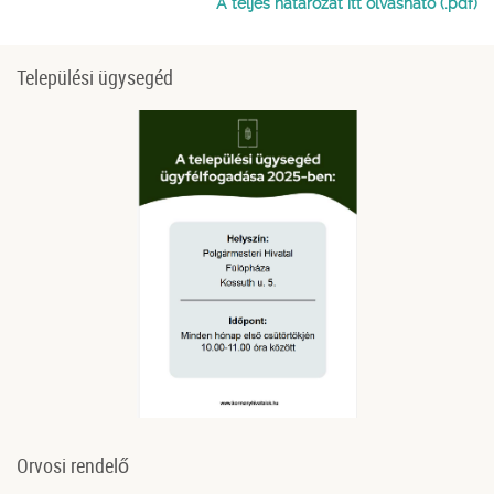
A teljes határozat itt olvasható (.pdf)
Települési ügysegéd
Orvosi rendelő