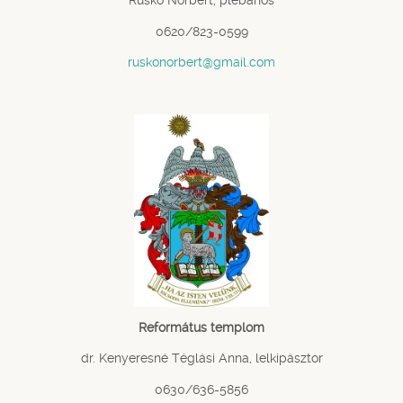
Ruskó Norbert, plébános
0620/823-0599
ruskonorbert@gmail.com
Református templom
dr. Kenyeresné Téglási Anna, lelkipásztor
0630/636-5856