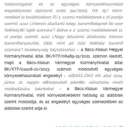
hatásvizsgálati és az egységes környezethasználati
engedélyezési eljárásról szóló 314/2005. (XII. 25.) Korm.
rendelet (a továbbiakban: R.) 1. számú mellékletének 1. b) pontja
szerinti, azaz („Intenzív állattartó telep, baromfitelepnél 60 ezer
férőhelytől tojók számára”) illetve a 2. számú mellékletének 11.
a) pontja szerinti, azaz („Nagy létszámú állattartás, Intenzív
baromfitenyésztés, több mint 40 000 férőhely baromfi
számára”) tevékenység folytatásához
–
a Bács-Kiskun Megyei
Kormányhivatal által BK/KTF/06489-15/2021. számon kiadott,
majd a Bács-Kiskun Vármegyei Kormányhivatal által
BK/KTF/02408-10/2023. számon módosított egységes
környezethasználati engedélyt
–
ABDIÁS-ÖKO Kft. által 2024.
június 21. napján előterjesztett jelentős változtatás miatti
módosítására tekintettel –
a Bács-Kiskun Vármegyei
Kormányhivatal, mint környezetvédelmi hatóság az alábbiak
szerint módosítja, és az engedélyt egységes szerkezetben az
alábbiak szerint adja ki: