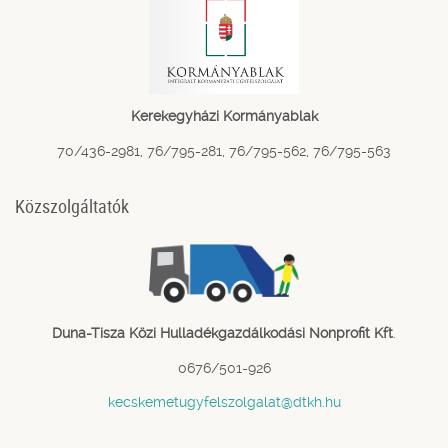
Kerekegyházi Kormányablak
70/436-2981, 76/795-281, 76/795-562, 76/795-563
Közszolgáltatók
Duna-Tisza Közi Hulladékgazdálkodási Nonprofit Kft
.
0676/501-926
kecskemetugyfelszolgalat@dtkh.hu