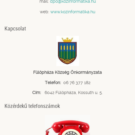
mail:
dpo@kozinformatika.hu
web:
www.kozinformatika.hu
Kapcsolat
Fülöpháza Község Önkormányzata
Telefon:
06 76 377 182
Cím:
6042 Fülöpháza, Kossuth u. 5.
Közérdekű telefonszámok