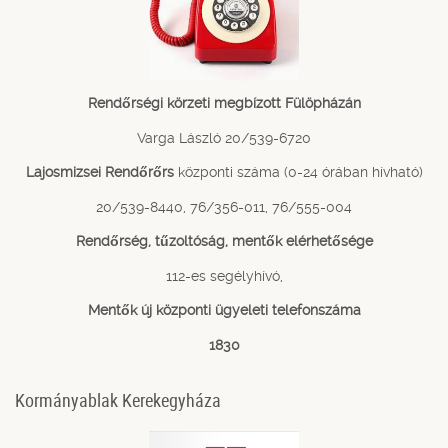
Rendőrségi körzeti megbízott Fülöpházán
Varga László 20/539-6720
Lajosmizsei Rendőrőrs
központi száma (0-24 órában hívható)
20/539-8440, 76/356-011, 76/555-004
Rendőrség, tűzoltóság, mentők elérhetősége
112-es segélyhívó,
Mentők új központi ügyeleti telefonszáma
1830
Kormányablak Kerekegyháza