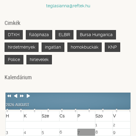
teglasianna@reftek.hu
Cimkék
DTKH
fülöpháza
ELBIR
Bursa Hungarica
hirdetmények
ingatlan
homokbuckák
KNP
Police
hírlevelek
Kalendárium
Previous
Previous
Next
Next
Year
Month
Year
Month
2026 AUGUST
H
K
Sze
Cs
P
Szo
V
1
2
3
4
5
6
7
8
9