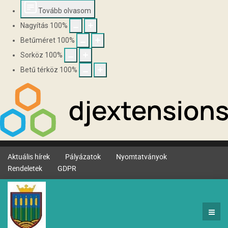
Tovább olvasom
Nagyítás
100
%
Betűméret
100
%
Sorköz
100
%
Betű térköz
100
%
Aktuális hírek
Pályázatok
Nyomtatványok
Rendeletek
GDPR