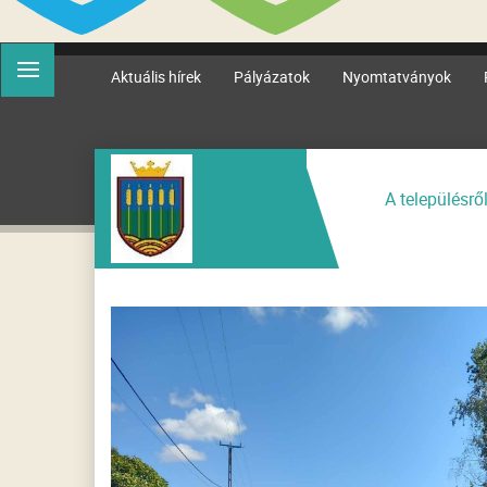
Aktuális hírek
Pályázatok
Nyomtatványok
A településrő