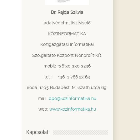
Dr. Rajda Szilvia
adatvédelmi tisztviselő
KÖZINFORMATIKA
Közigazgatási Informatikai
Szolgáltató Központ Nonprofit Kft.
mobil: +36 30 330 3236
tel.: +36 1 786 23 63
iroda: 1205 Budapest, Mikszáth utca 69.
mail:
dpo@kozinformatika.hu
web:
www.kozinformatika.hu
Kapcsolat