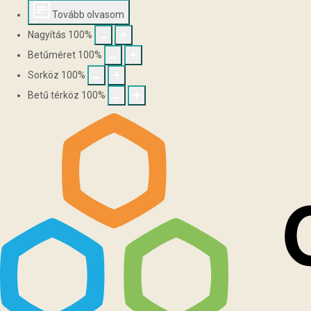
Tovább olvasom
Nagyítás
100
%
Betűméret
100
%
Sorköz
100
%
Betű térköz
100
%