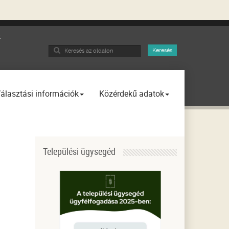
k
Search
Keresés
...
álasztási információk
Közérdekű adatok
Települési ügysegéd