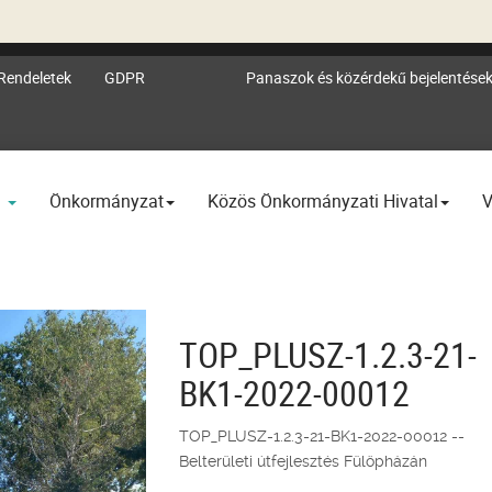
Rendeletek
GDPR
Panaszok és közérdekű bejelentése
l
Önkormányzat
Közös Önkormányzati Hivatal
V
TOP_PLUSZ-1.2.3-21-
BK1-2022-00012
TOP_PLUSZ-1.2.3-21-BK1-2022-00012 --
Belterületi útfejlesztés Fülöpházán