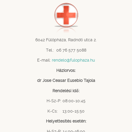
6042 Fülöpháza, Radnóti utca 2.
Tel.: 06 76 577 5088
E-mail:
rendelo@fulophaza.hu
Háziorvos:
dr Jose Ceasar Eusebio Tajola
Rendelési idő:
H-Sz-P: 08:00-10:45
K-Cs: 13:00-15:50
Helyettesítés esetén:
H-Sz-P: 14:00-16:00