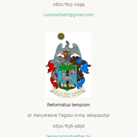
0620/823-0599
ruskonorbert@gmail.com
Református templom
dr. Kenyeresné Téglási Anna, lelkipásztor
0630/636-5856
teglasianna@reftek.hu