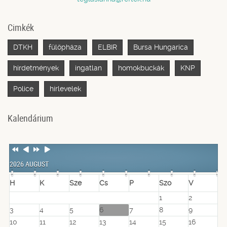
Cimkék
DTKH
fülöpháza
ELBIR
Bursa Hungarica
hirdetmények
ingatlan
homokbuckák
KNP
Police
hírlevelek
Kalendárium
Previous
Previous
Next
Next
Year
Month
Year
Month
2026 AUGUST
H
K
Sze
Cs
P
Szo
V
1
2
3
4
5
6
7
8
9
10
11
12
13
14
15
16