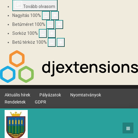
Tovább olvasom
Nagyítás
100
%
Betűméret
100
%
Sorköz
100
%
Betű térköz
100
%
Aktuális hírek
Pályázatok
Nyomtatványok
Rendeletek
GDPR