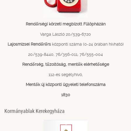
Rendőrségi körzeti megbízott Fülöpházán
Varga László 20/539-6720
Lajosmizsei Rendőrőrs
központi száma (0-24 órában hívható)
20/539-8440, 76/356-011, 76/555-004
Rendőrség, tűzoltóság, mentők elérhetősége
112-es segélyhívó,
Mentők új központi ügyeleti telefonszáma
1830
Kormányablak Kerekegyháza