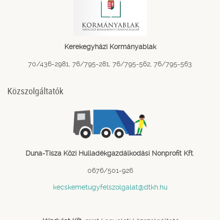
Kerekegyházi Kormányablak
70/436-2981, 76/795-281, 76/795-562, 76/795-563
Közszolgáltatók
Duna-Tisza Közi Hulladékgazdálkodási Nonprofit Kft
.
0676/501-926
kecskemetugyfelszolgalat@dtkh.hu