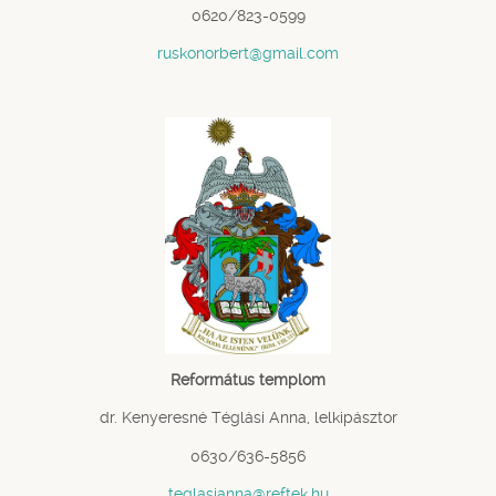
0620/823-0599
ruskonorbert@gmail.com
Református templom
dr. Kenyeresné Téglási Anna, lelkipásztor
0630/636-5856
teglasianna@reftek.hu