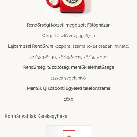
Rendőrségi körzeti megbízott Fülöpházán
Varga László 20/539-6720
Lajosmizsei Rendőrőrs
központi száma (0-24 órában hívható)
20/539-8440, 76/356-011, 76/555-004
Rendőrség, tűzoltóság, mentők elérhetősége
112-es segélyhívó,
Mentők új központi ügyeleti telefonszáma
1830
Kormányablak Kerekegyháza