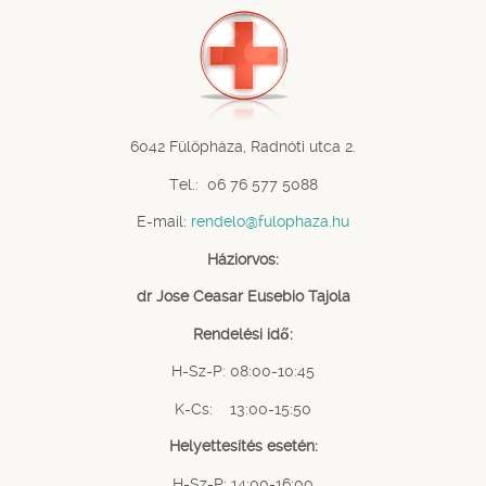
6042 Fülöpháza, Radnóti utca 2.
Tel.: 06 76 577 5088
E-mail:
rendelo@fulophaza.hu
Háziorvos:
dr Jose Ceasar Eusebio Tajola
Rendelési idő:
H-Sz-P: 08:00-10:45
K-Cs: 13:00-15:50
Helyettesítés esetén:
H-Sz-P: 14:00-16:00