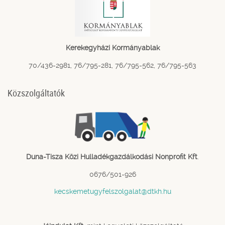
Kerekegyházi Kormányablak
70/436-2981, 76/795-281, 76/795-562, 76/795-563
Közszolgáltatók
Duna-Tisza Közi Hulladékgazdálkodási Nonprofit Kft
.
0676/501-926
kecskemetugyfelszolgalat@dtkh.hu