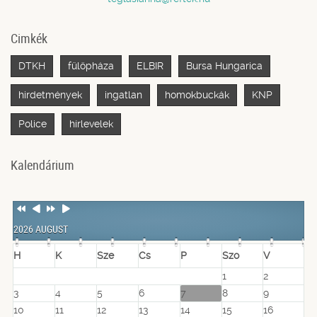
Cimkék
DTKH
fülöpháza
ELBIR
Bursa Hungarica
hirdetmények
ingatlan
homokbuckák
KNP
Police
hírlevelek
Kalendárium
Previous
Previous
Next
Next
Year
Month
Year
Month
2026 AUGUST
H
K
Sze
Cs
P
Szo
V
1
2
3
4
5
6
7
8
9
10
11
12
13
14
15
16