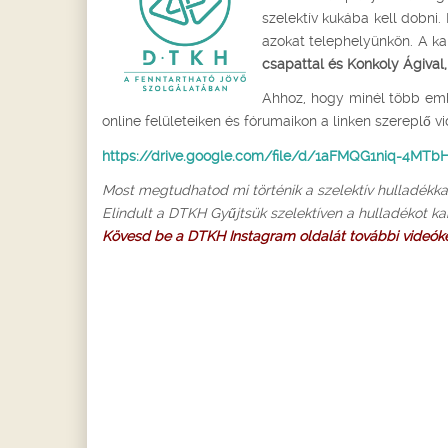
szelektív kukába kell dobni.
azokat telephelyünkön. A 
csapattal és Konkoly Ágival
Ahhoz, hogy minél több embe
online felületeiken és fórumaikon a linken szereplő v
https://drive.google.com/file/d/1aFMQG1niq-4MTbH
Most megtudhatod mi történik a szelektív hulladékka
Elindult a DTKH Gyűjtsük szelektíven a hulladékot 
Kövesd be a DTKH Instagram oldalát további videókért