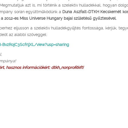
 Megmutatjuk azt is, mi történik a szelektív hulladékkal, hogyan dolg
kampány során együttműködünk a
Duna Aszfalt-DTKH Kecskemét ko
, a 2012-es Miss Universe Hungary bajai születésű győztesével.
rhez eljusson a szelektív hulladékgyűjtés fontossága, kérjük, tegy
ideót az alábbi szöveggel:
-BvzRojC3ScfrljXL/view?usp=sharing
l.
kampánya!
, hasznos információkért: dtkh_nonprofitkft!