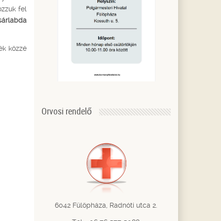
ozzuk fel
sárlabda
ék közzé
Orvosi rendelő
6042 Fülöpháza, Radnóti utca 2.