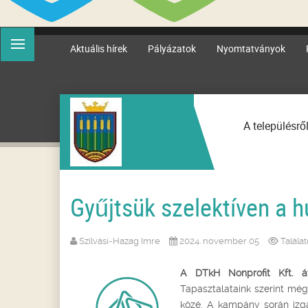
Aktuális hírek
Pályázatok
Nyomtatványok
A településrő
Gyűjtsük szelektíven a h
Szilvási-Hazag Imre
2024. november 05
Talála
A DTkH Nonprofit Kft. át
Tapasztalataink szerint még
közé. A kampány során izg