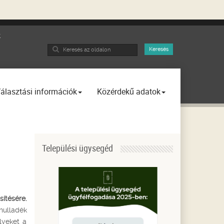
k
Search
Keresés
...
álasztási információk
Közérdekű adatok
Települési ügysegéd
ítésére.
hulladék
lyeket a