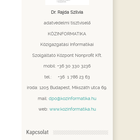
Dr. Rajda Szilvia
adatvédelmi tisztviselő
KÖZINFORMATIKA
Közigazgatási Informatikai
Szolgáltató Központ Nonprofit Kft.
mobil: +36 30 330 3236
tel.: +36 1 786 23 63
iroda: 1205 Budapest, Mikszáth utca 69.
mail:
dpo@kozinformatika.hu
web:
www.kozinformatika.hu
Kapcsolat