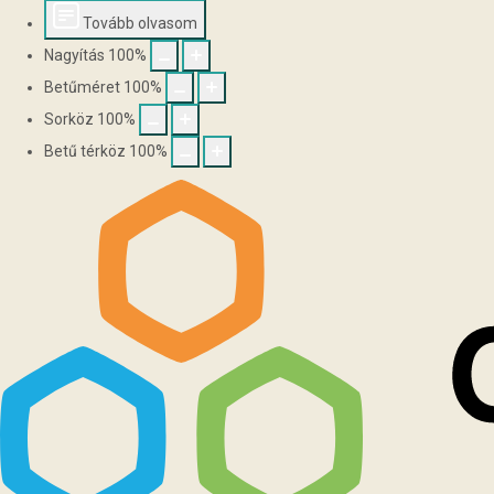
Tovább olvasom
Nagyítás
100
%
Betűméret
100
%
Sorköz
100
%
Betű térköz
100
%