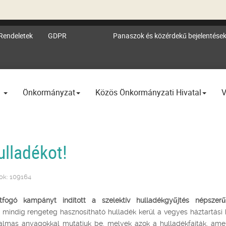
Rendeletek
GDPR
Panaszok és közérdekű bejelentése
l
Önkormányzat
Közös Önkormányzati Hivatal
V
ulladékot!
tok: 109164
fogó kampányt indított a szelektív hulladékgyűjtés népszerűs
 mindig rengeteg hasznosítható hulladék kerül a vegyes háztartási 
almas anyagokkal mutatjuk be, melyek azok a hulladékfajták, ame